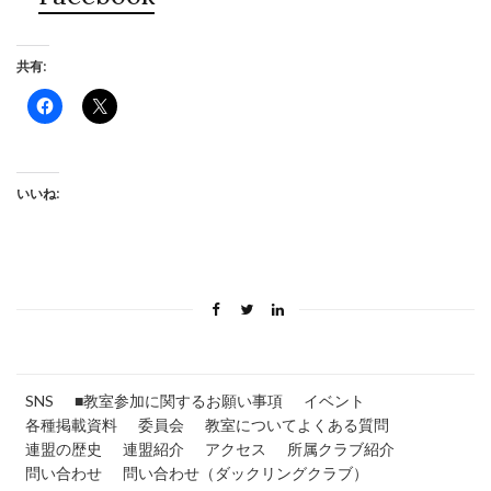
共有:
Facebook
ク
で
リ
共
ッ
有
ク
す
し
る
て
に
X
いいね:
は
で
ク
共
リ
有
ッ
(新
ク
し
し
い
て
ウ
く
ィ
だ
ン
さ
ド
い
ウ
(新
で
し
開
い
き
SNS
■教室参加に関するお願い事項
イベント
ウ
ま
ィ
す)
各種掲載資料
委員会
教室についてよくある質問
ン
ド
連盟の歴史
連盟紹介
アクセス
所属クラブ紹介
ウ
問い合わせ
で
問い合わせ（ダックリングクラブ）
開