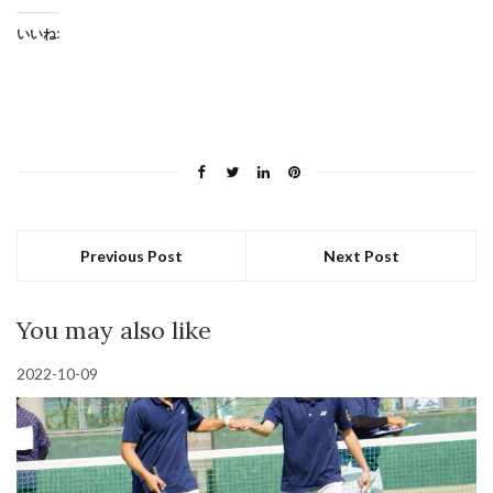
す
し
る
て
に
X
いいね:
は
で
ク
共
リ
有
ッ
(新
ク
し
し
い
て
ウ
く
ィ
だ
ン
さ
ド
い
ウ
(新
で
し
開
い
き
ウ
ま
Previous Post
Next Post
ィ
す)
ン
ド
ウ
で
You may also like
開
き
ま
す)
2022-10-09