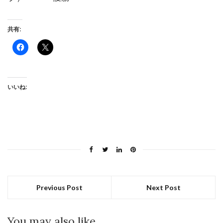
共有:
Facebook
ク
で
リ
共
ッ
有
ク
す
し
る
て
に
X
いいね:
は
で
ク
共
リ
有
ッ
(新
ク
し
し
い
て
ウ
く
ィ
だ
ン
さ
ド
い
ウ
(新
で
し
開
い
き
ウ
ま
Previous Post
Next Post
ィ
す)
ン
ド
ウ
で
You may also like
開