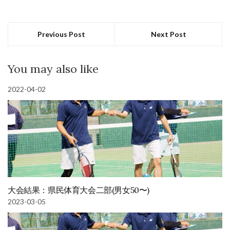
い
ウ
(新
で
し
開
い
き
ウ
ま
Previous Post
Next Post
ィ
す)
ン
ド
ウ
で
You may also like
開
き
ま
す)
2022-04-02
大会結果：県民体育大会二部(男女50〜)
2023-03-05