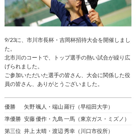
9/23に、市川市長杯・吉岡杯招待大会を開催しまし
た。
北市川のコートで、トップ選手の熱い試合が繰り広
げられました。
ご参加いただいた選手の皆さん、大会に関係した役
員の皆さん、ありがとうございました。
優勝
矢野 颯人・端山 羅行（早稲田大学）
準優勝
安藤 優作・九島 一馬（東京ガス・ミズノ）
第三位
井上 太晴・渡辺 秀幸（川口市役所）