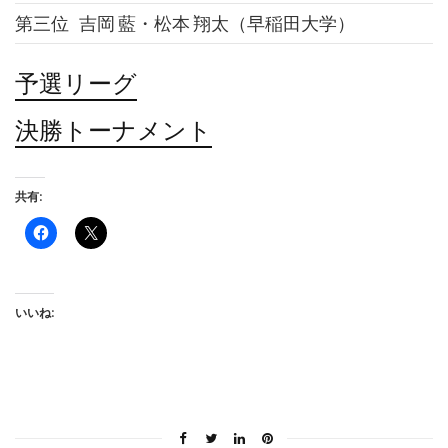
第三位
吉岡 藍・松本 翔太（早稲田大学）
予選リーグ
決勝トーナメント
共有:
Facebook
ク
で
リ
共
ッ
有
ク
す
し
る
て
に
X
いいね:
は
で
ク
共
リ
有
ッ
(新
ク
し
し
い
て
ウ
く
ィ
だ
ン
さ
ド