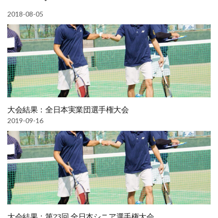
き
ま
す)
2018-08-05
大会結果：全日本実業団選手権大会
2019-09-16
大会結果：第23回 全日本シニア選手権大会