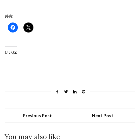
共有:
Facebook
ク
で
リ
共
ッ
有
ク
す
し
る
て
に
X
いいね:
は
で
ク
共
リ
有
ッ
(新
ク
し
し
い
て
ウ
く
ィ
だ
ン
さ
ド
い
ウ
(新
で
し
開
い
き
ウ
ま
Previous Post
Next Post
ィ
す)
ン
ド
ウ
で
You may also like
開